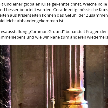
it und einer globalen Krise gekennzeichnet. Welche Rolle 
end besser beurteilt werden. Gerade zeitgenössische Kunst
eiten aus Krisenzeiten können das Gefühl der Zusammeng
t vielleicht abhandengekommen ist.
resausstellung „Common Ground“ behandelt Fragen der D
mmenlebens und wie wir Nähe zum anderen wiederherst