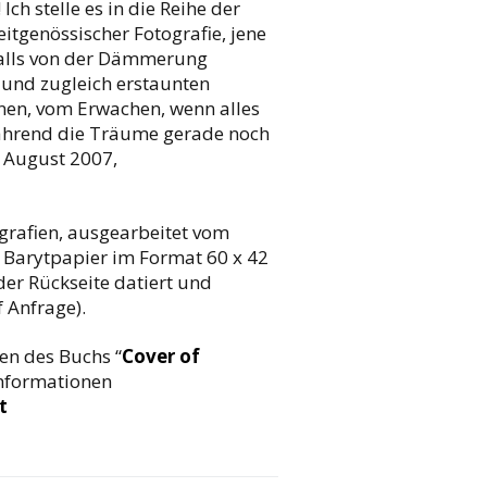
ch stelle es in die Reihe der
itgenössischer Fotografie, jene
hfalls von der Dämmerung
und zugleich erstaunten
nen, vom Erwachen, wenn alles
 während die Träume gerade noch
, August 2007,
rafien, ausgearbeitet vom
f Barytpapier im Format 60 x 42
 der Rückseite datiert und
 Anfrage).
en des Buchs “
Cover of
Informationen
t