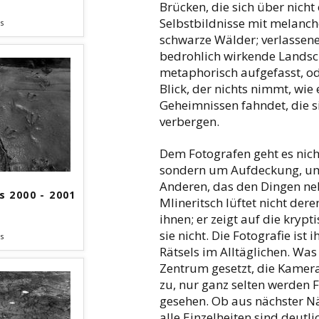
Brücken, die sich über nich
Selbstbildnisse mit melanch
s
schwarze Wälder; verlassene 
bedrohlich wirkende Landsch
metaphorisch aufgefasst, od
Blick, der nichts nimmt, wie
Geheimnissen fahndet, die s
verbergen.
Dem Fotografen geht es nich
sondern um Aufdeckung, um
Anderen, das den Dingen ne
s 2000 - 2001
Mlineritsch lüftet nicht der
ihnen; er zeigt auf die kryp
sie nicht. Die Fotografie ist
s
Rätsels im Alltäglichen. Was 
Zentrum gesetzt, die Kamera
zu, nur ganz selten werden F
gesehen. Ob aus nächster Nä
alle Einzelheiten sind deut