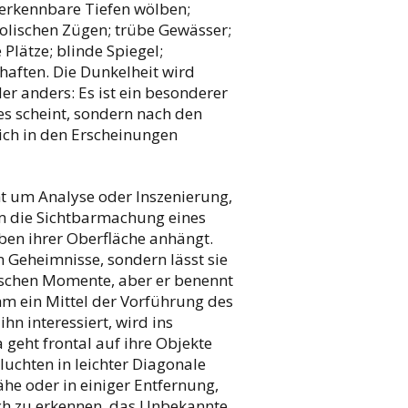
t erkennbare Tiefen wölben;
olischen Zügen; trübe Gewässer;
Plätze; blinde Spiegel;
aften. Die Dunkelheit wird
er anders: Es ist ein besonderer
 es scheint, sondern nach den
ich in den Erscheinungen
t um Analyse oder Inszenierung,
 die Sichtbarmachung eines
ben ihrer Oberfläche anhängt.
en Geheimnisse, sondern lässt sie
tischen Momente, aber er benennt
 ihm ein Mittel der Vorführung des
ihn interessiert, wird ins
 geht frontal auf ihre Objekte
luchten in leichter Diagonale
he oder in einiger Entfernung,
lich zu erkennen, das Unbekannte