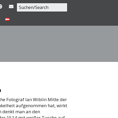
n
he Fotograf Ian Wiblin Mitte der
nkelheit aufgenommen hat, wirkt
ch denkt man an den
der 1514 mit weißer Tusche auf