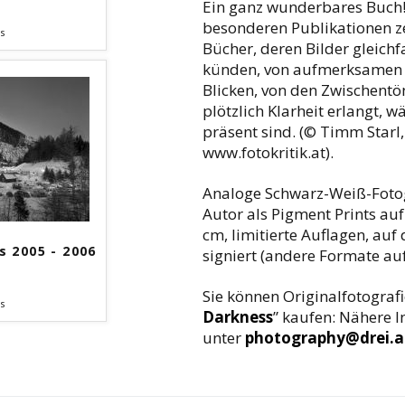
Ein ganz wunderbares Buch! I
besonderen Publikationen ze
s
Bücher, deren Bilder gleic
künden, von aufmerksamen 
Blicken, von den Zwischentö
plötzlich Klarheit erlangt,
präsent sind. (© Timm Starl
www.fotokritik.at).
Analoge Schwarz-Weiß-Fotog
Autor als Pigment Prints au
cm, limitierte Auflagen, auf
s 2005 - 2006
signiert (andere Formate auf
Sie können Originalfotografi
s
Darkness
” kaufen: Nähere 
unter
photography@drei.a