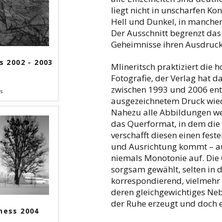
liegt nicht in unscharfen Ko
Hell und Dunkel, in manche
Der Ausschnitt begrenzt das
Geheimnisse ihren Ausdruck
s 2002 - 2003
Mlineritsch praktiziert die
Fotografie, der Verlag hat d
zwischen 1993 und 2006 en
s
ausgezeichnetem Druck wie
Nahezu alle Abbildungen we
das Querformat, in dem die 
verschafft diesen einen fest
und Ausrichtung kommt – au
niemals Monotonie auf. Die
sorgsam gewählt, selten in 
korrespondierend, vielmehr 
deren gleichgewichtiges Ne
der Ruhe erzeugt und doch e
ness 2004