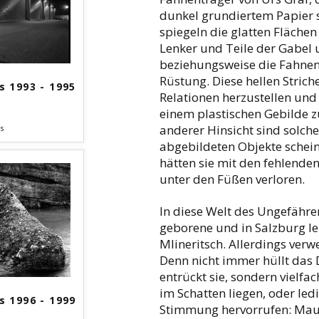
dunkel grundiertem Papier sk
spiegeln die glatten Flächen
Lenker und Teile der Gabel
beziehungsweise die Fahnen
Rüstung. Diese hellen Strich
s 1993 - 1995
Relationen herzustellen und
einem plastischen Gebilde z
anderer Hinsicht sind solche
s
abgebildeten Objekte schein
hätten sie mit den fehlende
unter den Füßen verloren.
In diese Welt des Ungefähre
geborene und in Salzburg le
Mlineritsch. Allerdings verw
Denn nicht immer hüllt das 
entrückt sie, sondern vielfac
im Schatten liegen, oder ledi
s 1996 - 1999
Stimmung hervorrufen: Maue