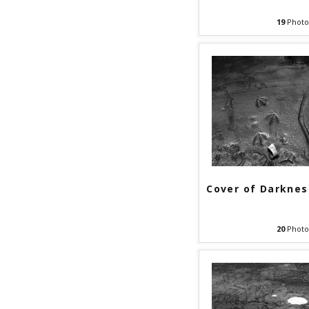
19
Photo
Cover of Darknes
20
Photo